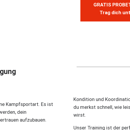
GRATIS PROBE
Trag dich unt
igung
Kondition und Koordinatio
ine Kampfsportart. Es ist
du merkst schnell, wie le
 werden, dein
wirst.
ertrauen aufzubauen.
Unser Training ist der pe