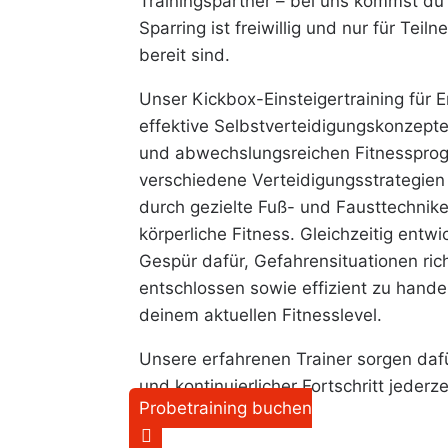
Trainingspartner – bei uns kommst du 
Sparring ist freiwillig und nur für Tei
bereit sind.
Unser Kickbox-Einsteigertraining für
effektive Selbstverteidigungskonzepte
und abwechslungsreichen Fitnessprog
verschiedene Verteidigungsstrategien
durch gezielte Fuß- und Fausttechnik
körperliche Fitness. Gleichzeitig entwi
Gespür dafür, Gefahrensituationen ric
entschlossen sowie effizient zu hand
deinem aktuellen Fitnesslevel.
Unsere erfahrenen Trainer sorgen dafü
und kontinuierlicher Fortschritt jederz
Probetraining buchen