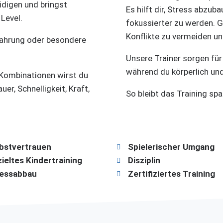
eidigen und bringst
Es hilft dir, Stress abzub
 Level.
fokussierter zu werden. Gl
Konflikte zu vermeiden un
fahrung oder besondere
Unsere Trainer sorgen für
während du körperlich und
Kombinationen wirst du
er, Schnelligkeit, Kraft,
So bleibt das Training sp
bstvertrauen
Spielerischer Umgang
ieltes Kindertraining
Disziplin
ressabbau
Zertifiziertes Training